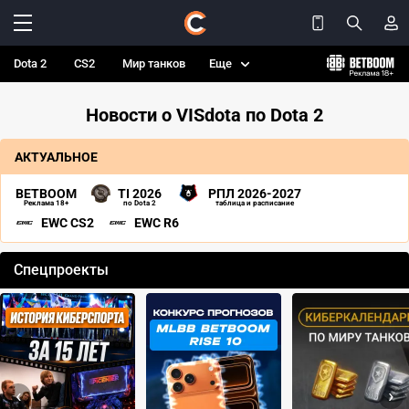
Dota 2
CS2
Мир танков
Еще
Новости о VISdota по Dota 2
АКТУАЛЬНОЕ
BETBOOM
TI 2026
РПЛ 2026-2027
Реклама 18+
по Dota 2
таблица и расписание
EWC CS2
EWC R6
Спецпроекты
‹
›