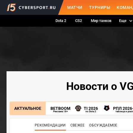
МАТЧИ
ТУРНИРЫ
КОМАН
Dota 2
CS2
Мир танков
Еще
Новости о VG
АКТУАЛЬНОЕ
BETBOOM
TI 2026
РПЛ 2026
Реклама 18+
по Dota 2
таблица и рас
РЕКОМЕНДАЦИИ
СВЕЖЕЕ
ОБСУЖДАЕМОЕ