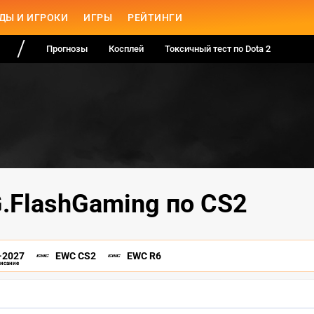
ДЫ И ИГРОКИ
ИГРЫ
РЕЙТИНГИ
Прогнозы
Косплей
Токсичный тест по Dota 2
.FlashGaming по CS2
-2027
EWC CS2
EWC R6
писание