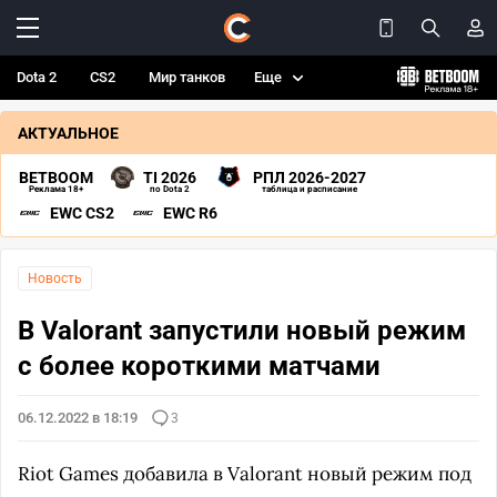
Dota 2
CS2
Мир танков
Еще
АКТУАЛЬНОЕ
BETBOOM
TI 2026
РПЛ 2026-2027
Реклама 18+
по Dota 2
таблица и расписание
EWC CS2
EWC R6
Новость
В Valorant запустили новый режим
с более короткими матчами
06.12.2022 в 18:19
3
Riot Games добавила в Valorant новый режим под