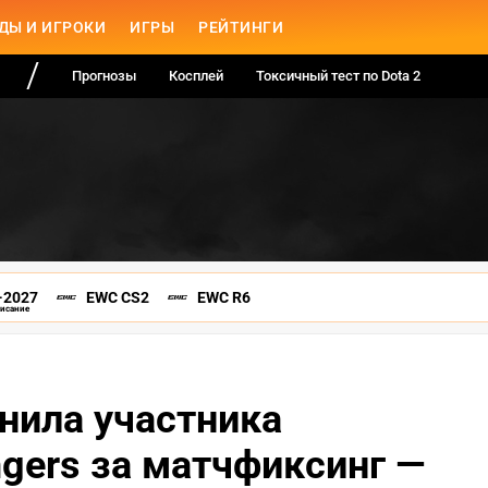
ДЫ И ИГРОКИ
ИГРЫ
РЕЙТИНГИ
Прогнозы
Косплей
Токсичный тест по Dota 2
-2027
EWC CS2
EWC R6
писание
анила участника
gers за матчфиксинг —