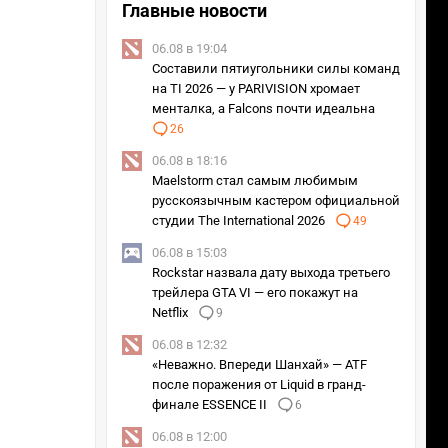
Главные новости
06.08 в 19:04
Составили пятиугольники силы команд
на TI 2026 — у PARIVISION хромает
менталка, а Falcons почти идеальна
26
06.08 в 18:16
Maelstorm стал самым любимым
русскоязычным кастером официальной
студии The International 2026
49
06.08 в 15:03
Rockstar назвала дату выхода третьего
трейлера GTA VI — его покажут на
Netflix
9
06.08 в 12:32
«Неважно. Впереди Шанхай» — ATF
после поражения от Liquid в гранд-
финале ESSENCE II
6
06.08 в 12:00