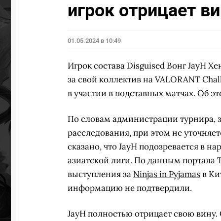
игрок отрицает ви
01.05.2024 в 10:49
Игрок состава Disguised Вонг JayH Х
за свой коллектив на VALORANT Chall
в участии в подставных матчах. Об э
По словам администрации турнира, з
расследования, при этом не уточняет
сказано, что JayH подозревается в н
азиатской лиги. По данным портала T
выступления за
Ninjas in Pyjamas
в Ки
информацию не подтвердили.
JayH полностью отрицает свою вину. 