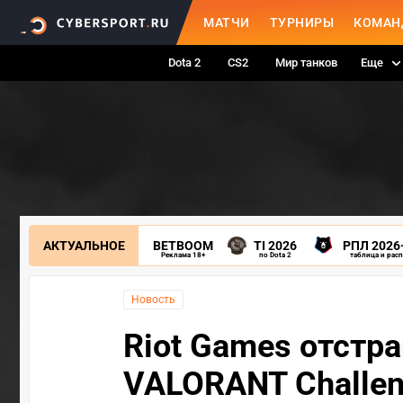
МАТЧИ
ТУРНИРЫ
КОМАН
Dota 2
CS2
Мир танков
Еще
АКТУАЛЬНОЕ
BETBOOM
TI 2026
РПЛ 2026
Реклама 18+
по Dota 2
таблица и рас
Новость
Riot Games отстр
VALORANT Challen