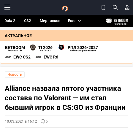
Dota 2
CS2
Мир танков
Еще
АКТУАЛЬНОЕ
BETBOOM
TI 2026
РПЛ 2026-2027
Реклама 18+
по Dota 2
таблица и расписание
EWC CS2
EWC R6
Новость
Alliance назвала пятого участника
состава по Valorant — им стал
бывший игрок в CS:GO из Франции
10.03.2021 в 16:12
5