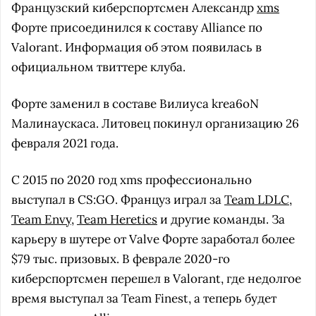
Французский киберспортсмен Александр
xms
Форте присоединился к составу Alliance по
Valorant. Информация об этом появилась в
официальном твиттере клуба.
Форте заменил в составе Вилиуса krea6oN
Малинаускаса. Литовец покинул организацию 26
февраля 2021 года.
С 2015 по 2020 год xms профессионально
выступал в CS:GO. Француз играл за
Team LDLC
,
Team Envy
,
Team Heretics
и другие команды. За
карьеру в шутере от Valve Форте заработал более
$79 тыс. призовых. В феврале 2020-го
киберспортсмен перешел в Valorant, где недолгое
время выступал за Team Finest, а теперь будет