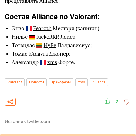
представлять Alliance.
Состав Alliance по Valorant:
Энзо
Fearoth
Местэри (капитан);
Нильс
luckeRRR
Ясиек;
Тотвидас
HyPe
Палдависиус;
Томас kAdavra Джонер;
Александр
xms
Форте.
Valorant
Новости
Трансферы
xms
Alliance
2
Источник
twitter.com