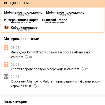
СПЕЦПРОЕКТЫ
Мобильное приложение
Мобильное приложение
Cybersport.ru
Cybersport.ru
Интерактивная карта
Выиграй iPhone
киберспорта за 15 лет
за прогнозы на MLBB
Киберкалендарь
по Миру Танков
Материалы по теме
08.03
Инсайдер: kennyS тестировался в состав Alliance по
Valorant
18
08.03
KennyS опроверг слухи о переходе в Valorant
12
09.03
К составу Alliance по Valorant присоединится французский
игрок в CS:GO
9
Комментарии