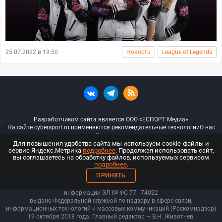
25.07.2022 в 19:50
Новость
League of Legends
Разработчиком сайта является ООО «ЕСПОРТ Медиа»
На сайте cybersport.ru применяются рекомендательные технологии
О нас
Документы
Для повышения удобства сайта мы используем cookie-файлы и
сервис Яндекс.Метрика
подробнее
. Продолжая использовать сайт,
© ООО «Киберспорт.ру» — Все права защищены
вы соглашаетесь на обработку файлов, используемых сервисом
подробнее
.
18+
ПРИНЯТЬ
ООО «Киберспорт.ру». Свидетельство о регистрации средств массовой
информации ЭЛ № ФС 77 - 74
022
выдано Федеральной службой по надзору в сфере связи,
информационных технологий и массовых коммуникаций (Роскомнадзор)
19 октября 2018 года. Главный редактор — В.Н. Животнев.