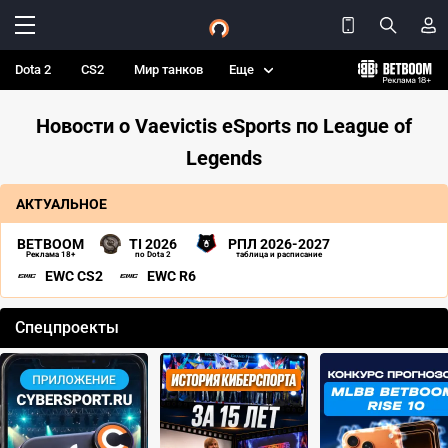
Dota 2
CS2
Мир танков
Еще
Новости о Vaevictis eSports по League of
Legends
АКТУАЛЬНОЕ
BETBOOM
TI 2026
РПЛ 2026-2027
Реклама 18+
по Dota 2
таблица и расписание
EWC CS2
EWC R6
Спецпроекты