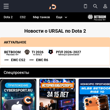
Dota 2
CS2
Мир танков
Еще
Новости о URSAL по Dota 2
АКТУАЛЬНОЕ
BETBOOM
TI 2026
РПЛ 2026-2027
Реклама 18+
по Dota 2
таблица и расписание
EWC CS2
EWC R6
Спецпроекты
‹
›