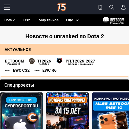
Dota 2
CS2
Мир танков
Еще
Новости о unranked по Dota 2
АКТУАЛЬНОЕ
BETBOOM
TI 2026
РПЛ 2026-2027
Реклама 18+
по Dota 2
таблица и расписание
EWC CS2
EWC R6
Спецпроекты
‹
›