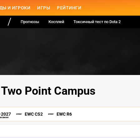
ДЫ И ИГРОКИ
ИГРЫ
РЕЙТИНГИ
Прогнозы
Косплей
Токсичный тест по Dota 2
 Two Point Campus
-2027
EWC CS2
EWC R6
писание