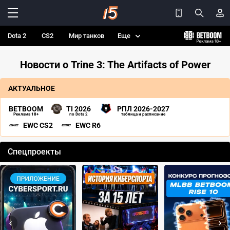
Dota 2
CS2
Мир танков
Еще
Новости о Trine 3: The Artifacts of Power
АКТУАЛЬНОЕ
BETBOOM
TI 2026
РПЛ 2026-2027
Реклама 18+
по Dota 2
таблица и расписание
EWC CS2
EWC R6
Спецпроекты
‹
›