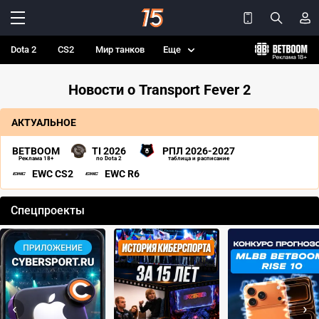
Dota 2
CS2
Мир танков
Еще
Новости о Transport Fever 2
АКТУАЛЬНОЕ
BETBOOM
TI 2026
РПЛ 2026-2027
Реклама 18+
по Dota 2
таблица и расписание
EWC CS2
EWC R6
Спецпроекты
‹
›