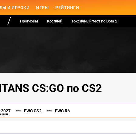
ДЫ И ИГРОКИ
ИГРЫ
РЕЙТИНГИ
Прогнозы
Косплей
Токсичный тест по Dota 2
ITANS CS:GO по CS2
-2027
EWC CS2
EWC R6
писание