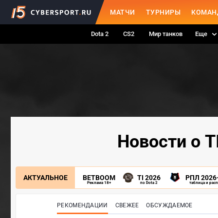
МАТЧИ
ТУРНИРЫ
КОМАН
Dota 2
CS2
Мир танков
Еще
Новости о T
АКТУАЛЬНОЕ
BETBOOM
TI 2026
РПЛ 2026
Реклама 18+
по Dota 2
таблица и рас
РЕКОМЕНДАЦИИ
СВЕЖЕЕ
ОБСУЖДАЕМОЕ