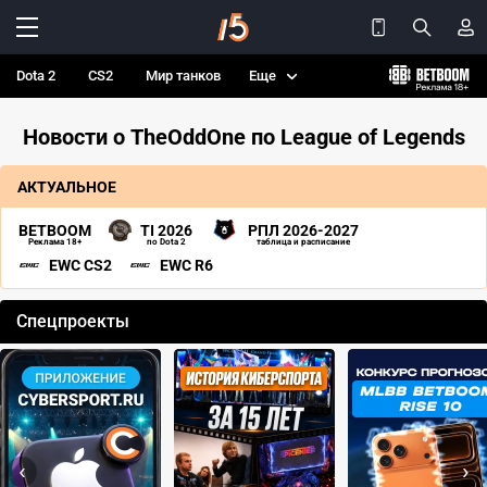
Dota 2
CS2
Мир танков
Еще
Новости о TheOddOne по League of Legends
АКТУАЛЬНОЕ
BETBOOM
TI 2026
РПЛ 2026-2027
Реклама 18+
по Dota 2
таблица и расписание
EWC CS2
EWC R6
Спецпроекты
‹
›