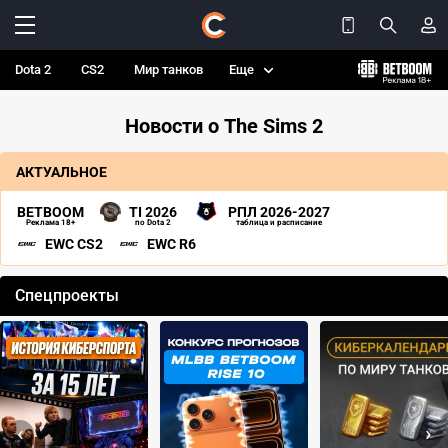
Dota 2
CS2
Мир танков
Еще
Новости о The Sims 2
АКТУАЛЬНОЕ
BETBOOM
TI 2026
РПЛ 2026-2027
Реклама 18+
по Dota 2
таблица и расписание
EWC CS2
EWC R6
Спецпроекты
‹
›