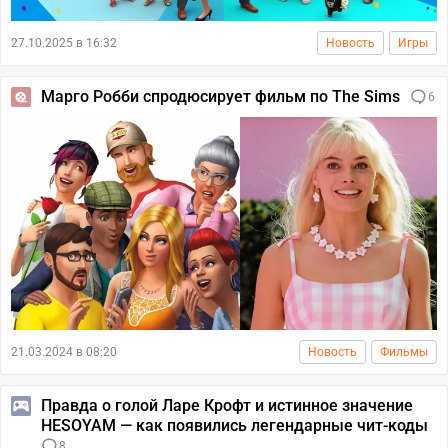
27.10.2025 в 16:32
Новость
Игры
Марго Робби спродюсирует фильм по The Sims
6
21.03.2024 в 08:20
Новость
Фильмы
Правда о голой Ларе Крофт и истинное значение
HESOYAM — как появились легендарные чит-коды
8