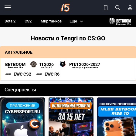
Dota 2
CS2
Мир танков
Еще
Новости о Tengri по CS:GO
АКТУАЛЬНОЕ
BETBOOM
TI 2026
РПЛ 2026-2027
Реклама 18+
по Dota 2
таблица и расписание
EWC CS2
EWC R6
Спецпроекты
‹
›