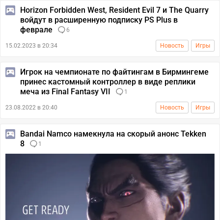
Horizon Forbidden West, Resident Evil 7 и The Quarry
войдут в расширенную подписку PS Plus в
феврале
6
15.02.2023 в 20:34
Новость
Игры
Игрок на чемпионате по файтингам в Бирмингеме
принес кастомный контроллер в виде реплики
меча из Final Fantasy VII
1
23.08.2022 в 20:40
Новость
Игры
Bandai Namco намекнула на скорый анонс Tekken
8
1