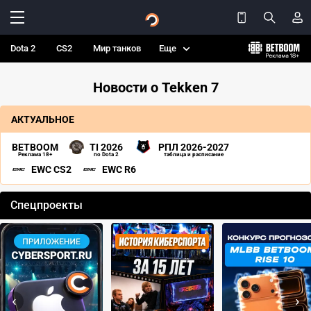
Dota 2
CS2
Мир танков
Еще
Новости о Tekken 7
АКТУАЛЬНОЕ
BETBOOM
TI 2026
РПЛ 2026-2027
Реклама 18+
по Dota 2
таблица и расписание
EWC CS2
EWC R6
Спецпроекты
‹
›