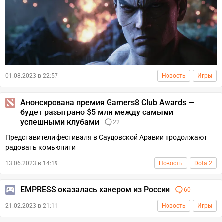
01.08.2023 в 22:57
Новость
Игры
Анонсирована премия Gamers8 Club Awards —
будет разыграно $5 млн между самыми
успешными клубами
22
Представители фестиваля в Саудовской Аравии продолжают
радовать комьюнити
13.06.2023 в 14:19
Новость
Dota 2
EMPRESS оказалась хакером из России
60
21.02.2023 в 21:11
Новость
Игры