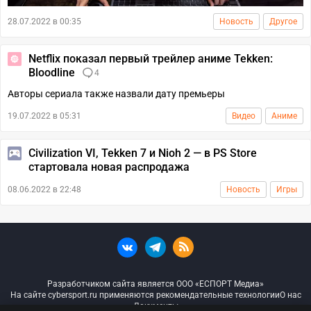
28.07.2022 в 00:35
Новость
Другое
Netflix показал первый трейлер аниме Tekken:
Bloodline
4
Авторы сериала также назвали дату премьеры
19.07.2022 в 05:31
Видео
Аниме
Civilization VI, Tekken 7 и Nioh 2 — в PS Store
стартовала новая распродажа
08.06.2022 в 22:48
Новость
Игры
Разработчиком сайта является ООО «ЕСПОРТ Медиа»
На сайте cybersport.ru применяются рекомендательные технологии
О нас
Документы