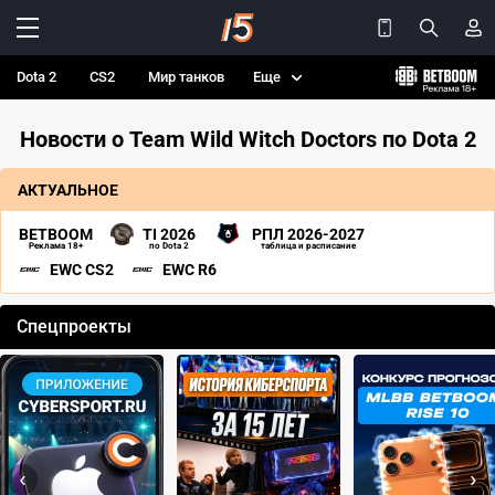
Dota 2
CS2
Мир танков
Еще
Новости о Team Wild Witch Doctors по Dota 2
АКТУАЛЬНОЕ
BETBOOM
TI 2026
РПЛ 2026-2027
Реклама 18+
по Dota 2
таблица и расписание
EWC CS2
EWC R6
Спецпроекты
‹
›