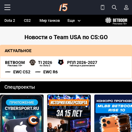
Dota 2
CS2
Мир танков
Еще
Новости о Team USA по CS:GO
АКТУАЛЬНОЕ
BETBOOM
TI 2026
РПЛ 2026-2027
Реклама 18+
по Dota 2
таблица и расписание
EWC CS2
EWC R6
Спецпроекты
‹
›