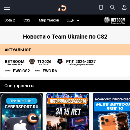
Dota 2
CS2
Мир танков
Еще
Новости о Team Ukraine по CS2
АКТУАЛЬНОЕ
BETBOOM
TI 2026
РПЛ 2026-2027
Реклама 18+
по Dota 2
таблица и расписание
EWC CS2
EWC R6
Спецпроекты
‹
›