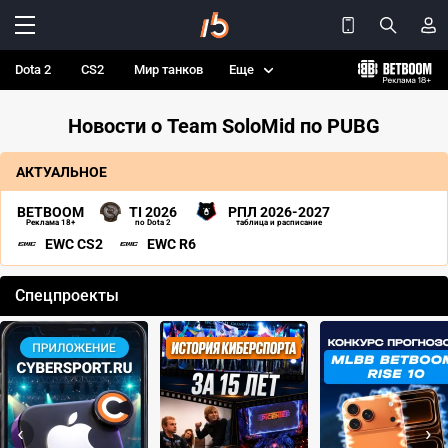
Dota 2
CS2
Мир танков
Еще
Новости о Team SoloMid по PUBG
АКТУАЛЬНОЕ
BETBOOM
TI 2026
РПЛ 2026-2027
Реклама 18+
по Dota 2
таблица и расписание
EWC CS2
EWC R6
Спецпроекты
‹
›