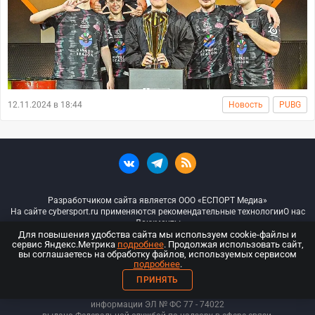
12.11.2024 в 18:44
Новость
PUBG
Разработчиком сайта является ООО «ЕСПОРТ Медиа»
На сайте cybersport.ru применяются рекомендательные технологии
О нас
Документы
Для повышения удобства сайта мы используем cookie-файлы и
сервис Яндекс.Метрика
подробнее
. Продолжая использовать сайт,
© ООО «Киберспорт.ру» — Все права защищены
вы соглашаетесь на обработку файлов, используемых сервисом
подробнее
.
18+
ПРИНЯТЬ
ООО «Киберспорт.ру». Свидетельство о регистрации средств массовой
информации ЭЛ № ФС 77 - 74
022