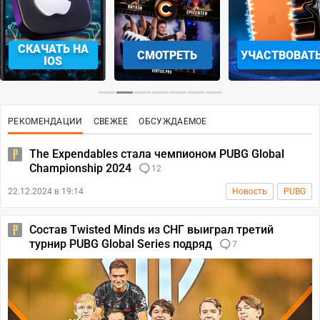
СКАЧАТЬ НА
СМОТРЕТЬ
УЧАСТВОВАТ
IOS
РЕКОМЕНДАЦИИ
СВЕЖЕЕ
ОБСУЖДАЕМОЕ
The Expendables стала чемпионом PUBG Global
Championship 2024
12
22.12.2024 в 19:14
Новость
PUBG
Состав Twisted Minds из СНГ выиграл третий
турнир PUBG Global Series подряд
7