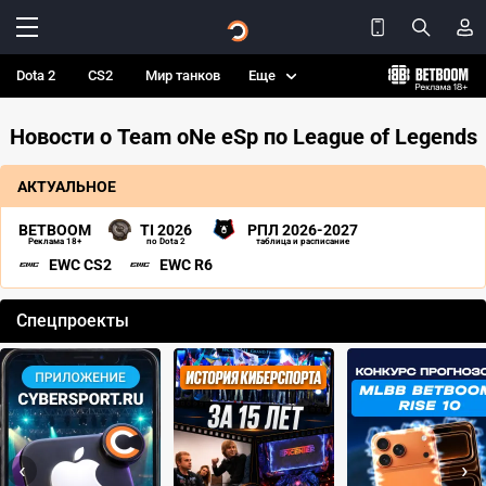
Dota 2
CS2
Мир танков
Еще
Новости о Team oNe eSp по League of Legends
АКТУАЛЬНОЕ
BETBOOM
TI 2026
РПЛ 2026-2027
Реклама 18+
по Dota 2
таблица и расписание
EWC CS2
EWC R6
Спецпроекты
‹
›