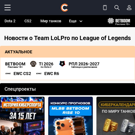
Dota 2
CS2
Мир танков
Еще
Новости о Team LoLPro по League of Legends
АКТУАЛЬНОЕ
BETBOOM
TI 2026
РПЛ 2026-2027
Реклама 18+
по Dota 2
таблица и расписание
EWC CS2
EWC R6
Спецпроекты
‹
›