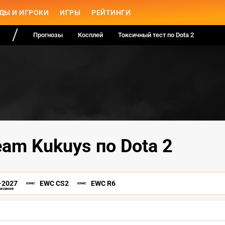
ДЫ И ИГРОКИ
ИГРЫ
РЕЙТИНГИ
Прогнозы
Косплей
Токсичный тест по Dota 2
eam Kukuys по Dota 2
-2027
EWC CS2
EWC R6
писание