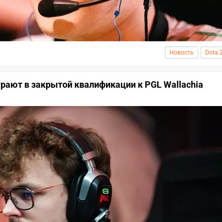
Новость
Dota 
ыграют в закрытой квалификации к PGL Wallachia