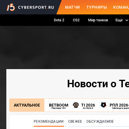
МАТЧИ
ТУРНИРЫ
КОМАН
Dota 2
CS2
Мир танков
Еще
Новости о T
АКТУАЛЬНОЕ
BETBOOM
TI 2026
РПЛ 2026
Реклама 18+
по Dota 2
таблица и рас
РЕКОМЕНДАЦИИ
СВЕЖЕЕ
ОБСУЖДАЕМОЕ