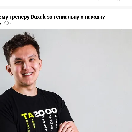
му тренеру Daxak за гениальную находку —
»
2