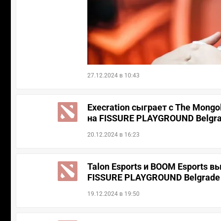
27.12.2024 в 10:43
Execration сыграет с The Mong
на FISSURE PLAYGROUND Belgra
20.12.2024 в 16:23
Talon Esports и BOOM Esports 
FISSURE PLAYGROUND Belgrade
19.12.2024 в 19:50