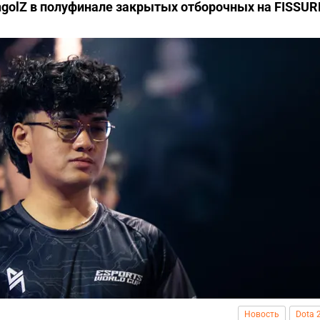
ongolZ в полуфинале закрытых отборочных на FISSUR
Новость
Dota 