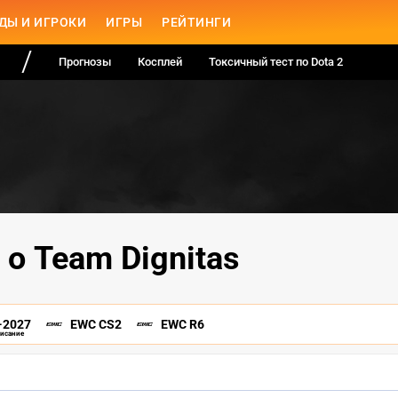
ДЫ И ИГРОКИ
ИГРЫ
РЕЙТИНГИ
Прогнозы
Косплей
Токсичный тест по Dota 2
 о Team Dignitas
-2027
EWC CS2
EWC R6
писание