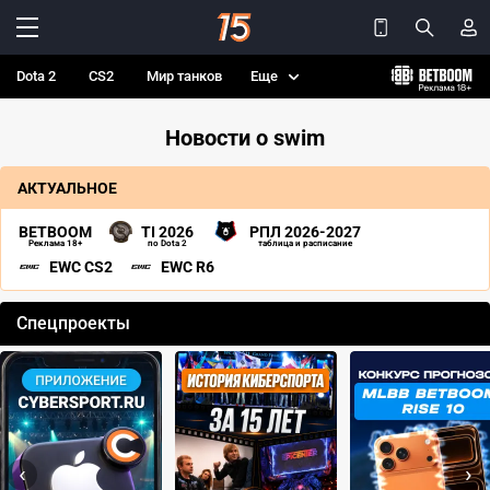
Dota 2
CS2
Мир танков
Еще
Новости о swim
АКТУАЛЬНОЕ
BETBOOM
TI 2026
РПЛ 2026-2027
Реклама 18+
по Dota 2
таблица и расписание
EWC CS2
EWC R6
Спецпроекты
‹
›