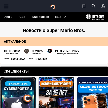
Dota 2
CS2
Мир танков
Еще
Новости о Super Mario Bros.
АКТУАЛЬНОЕ
BETBOOM
TI 2026
РПЛ 2026-2027
Реклама 18+
по Dota 2
таблица и расписание
EWC CS2
EWC R6
Спецпроекты
‹
›