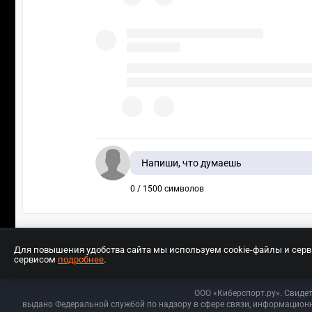
Напиши, что думаешь
0 / 1500 символов
Для повышения удобства сайта мы используем cookie-файлы и сер
сервисом
подробнее
.
Разработчиком сайта является ООО «Е
ООО «Киберспорт.ру». Свиде
выдано Федеральной службой по надзору в сфере связи, информационн