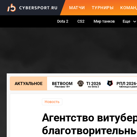
МАТЧИ
ТУРНИРЫ
КОМАН
Dota 2
CS2
Мир танков
Еще
АКТУАЛЬНОЕ
BETBOOM
TI 2026
РПЛ 2026
Реклама 18+
по Dota 2
таблица и рас
Новость
Агентство витубер
благотворительны