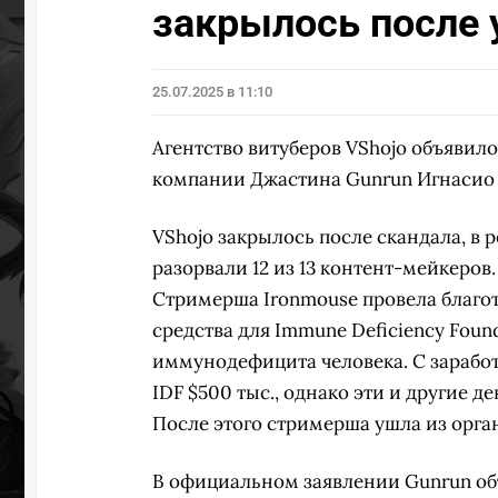
закрылось после 
25.07.2025 в 11:10
Агентство витуберов VShojo объявил
компании Джастина Gunrun Игнасио 
VShojo закрылось после скандала, в 
разорвали 12 из 13 контент-мейкеро
Стримерша Ironmouse провела благо
средства для Immune Deficiency Fou
иммунодефицита человека. С зарабо
IDF $500 тыс., однако эти и другие д
После этого стримерша ушла из орган
В официальном заявлении Gunrun объ