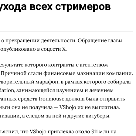
ухода всех стримеров
о о прекращении деятельности. Обращение главы
опубликовано в соцсети X.
результате которого контракты с агентством
в. Причиной стали финансовые махинации компании.
творительный марафон, в рамках которого собирала
ndation, занимающейся изучением и лечением
танных средств Ironmouse должна была отправить
еньги она не получила — VShojo их не выплатила.
изации, а следом за ней и другие витуберы.
яснил, что VShojo привлекла около $11 млн на