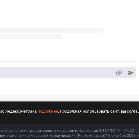
вис Яндекс.Метрика
подробнее
. Продолжая использовать сайт, вы согла
СПОРТ Медиа»
На сайте cybersport.ru применяются рекомендательные техноло
тельство о регистрации средств массовой информации ЭЛ № ФС 77 - 74
022
ых технологий и массовых коммуникаций (Роскомнадзор) 19 октября 2018 го