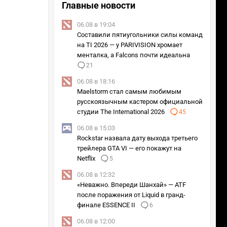
Главные новости
06.08 в 19:04
Составили пятиугольники силы команд
на TI 2026 — у PARIVISION хромает
менталка, а Falcons почти идеальна
21
06.08 в 18:16
Maelstorm стал самым любимым
русскоязычным кастером официальной
студии The International 2026
45
06.08 в 15:03
Rockstar назвала дату выхода третьего
трейлера GTA VI — его покажут на
Netflix
5
06.08 в 12:32
«Неважно. Впереди Шанхай» — ATF
после поражения от Liquid в гранд-
финале ESSENCE II
6
06.08 в 12:00