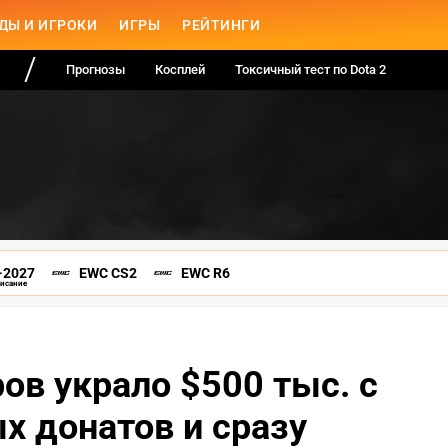
ДЫ И ИГРОКИ
ИГРЫ
РЕЙТИНГИ
Прогнозы
Косплей
Токсичный тест по Dota 2
-2027
EWC CS2
EWC R6
писание
ов украло $500 тыс. с
х донатов и сразу