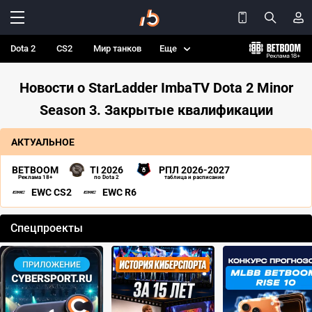
Dota 2
CS2
Мир танков
Еще
Новости о StarLadder ImbaTV Dota 2 Minor
Season 3. Закрытые квалификации
АКТУАЛЬНОЕ
BETBOOM
TI 2026
РПЛ 2026-2027
Реклама 18+
по Dota 2
таблица и расписание
EWC CS2
EWC R6
Спецпроекты