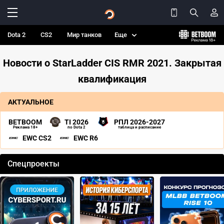
Dota 2
CS2
Мир танков
Еще
Новости о StarLadder CIS RMR 2021. Закрытая
квалификация
АКТУАЛЬНОЕ
BETBOOM
TI 2026
РПЛ 2026-2027
Реклама 18+
по Dota 2
таблица и расписание
EWC CS2
EWC R6
Спецпроекты