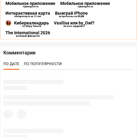
Мобильное приложение
Мобильное приложение
Cybersport.ru
Cybersport.ru
Интерактивная карта
Выиграй iPhone
киберспорта за 15 лет
за прогнозы на MLBB
Киберкалендарь
Vasilisa или by_Owl?
по Миру Танков
За кого сердечко?
The International 2026
выбирай фаворита!
Комментарии
ПО ДАТЕ
ПО ПОПУЛЯРНОСТИ