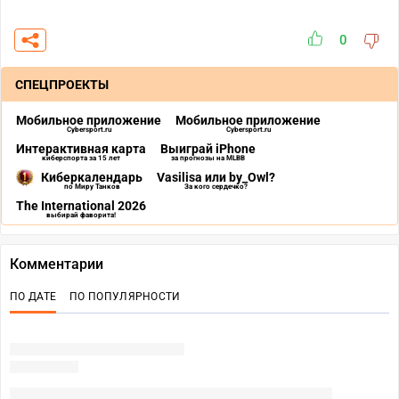
0
СПЕЦПРОЕКТЫ
Мобильное приложение
Мобильное приложение
Cybersport.ru
Cybersport.ru
Интерактивная карта
Выиграй iPhone
киберспорта за 15 лет
за прогнозы на MLBB
Киберкалендарь
Vasilisa или by_Owl?
по Миру Танков
За кого сердечко?
The International 2026
выбирай фаворита!
Комментарии
ПО ДАТЕ
ПО ПОПУЛЯРНОСТИ