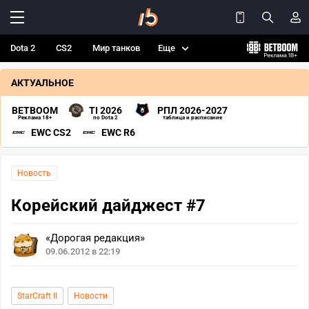
Dota 2
CS2
Мир танков
Еще
АКТУАЛЬНОЕ
BETBOOM
TI 2026
РПЛ 2026-2027
Реклама 18+
по Dota 2
таблица и расписание
EWC CS2
EWC R6
Новость
Корейский дайджест #7
«Дорогая редакция»
09.06.2012 в 22:19
StarCraft II
Новости