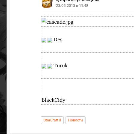
23.05.2013 в 11:48
Des
Turuk
BlackCidy
StarCraft II
Новости