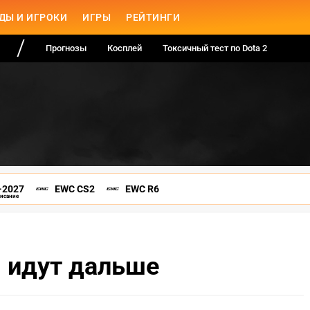
ДЫ И ИГРОКИ
ИГРЫ
РЕЙТИНГИ
Прогнозы
Косплей
Токсичный тест по Dota 2
-2027
EWC CS2
EWC R6
писание
 идут дальше