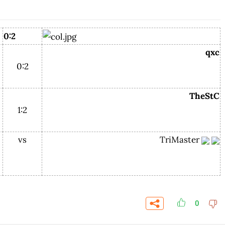
0:2
qxc
0:2
TheStC
1:2
vs
TriMaster
0