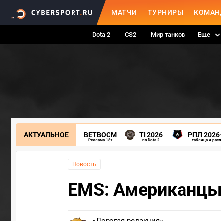
МАТЧИ
ТУРНИРЫ
КОМАН
Dota 2
CS2
Мир танков
Еще
АКТУАЛЬНОЕ
BETBOOM
TI 2026
РПЛ 2026
Реклама 18+
по Dota 2
таблица и рас
Новость
EMS: Американцы
«Дорогая редакция»