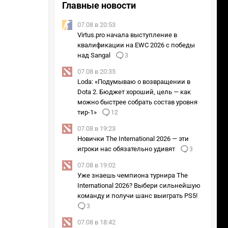
Главные новости
07.08 в 20:53
Virtus.pro начала выступление в
квалификации на EWC 2026 с победы
над Sangal
3
07.08 в 20:35
Loda: «Подумываю о возвращении в
Dota 2. Бюджет хороший, цель — как
можно быстрее собрать состав уровня
тир-1»
12
07.08 в 19:23
Новички The International 2026 — эти
игроки нас обязательно удивят
3
07.08 в 19:02
Уже знаешь чемпиона турнира The
International 2026? Выбери сильнейшую
команду и получи шанс выиграть PS5!
3
07.08 в 18:42