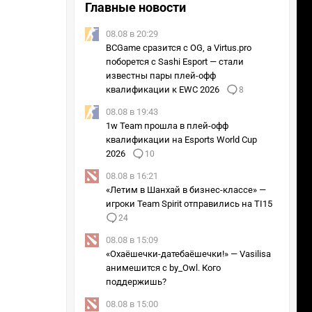
Главные новости
08.08 в 20:29
BCGame сразится с OG, а Virtus.pro
поборется с Sashi Esport — стали
известны пары плей-офф
квалификации к EWC 2026
8
08.08 в 19:43
1w Team прошла в плей-офф
квалификации на Esports World Cup
2026
10
08.08 в 16:21
«Летим в Шанхай в бизнес-классе» —
игроки Team Spirit отправились на TI15
24
08.08 в 15:09
«Охаёшечки-датебаёшечки!» — Vasilisa
анимешится с by_Owl. Кого
поддержишь?
08.08 в 15:00