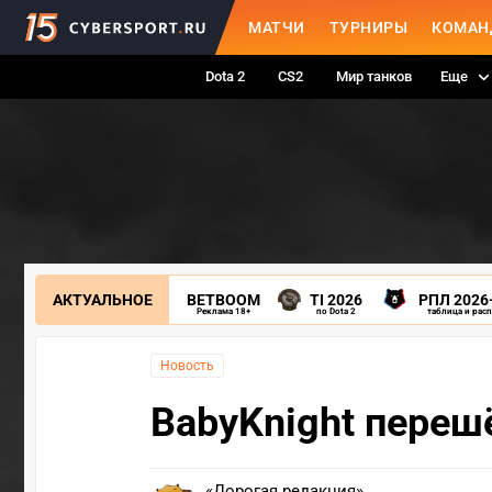
МАТЧИ
ТУРНИРЫ
КОМАН
Dota 2
CS2
Мир танков
Еще
АКТУАЛЬНОЕ
BETBOOM
TI 2026
РПЛ 2026
Реклама 18+
по Dota 2
таблица и рас
Новость
BabyKnight переш
«Дорогая редакция»