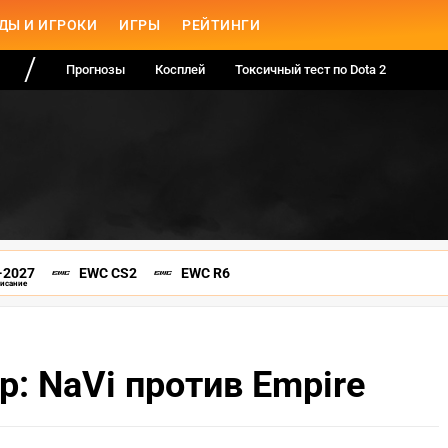
ДЫ И ИГРОКИ
ИГРЫ
РЕЙТИНГИ
Прогнозы
Косплей
Токсичный тест по Dota 2
-2027
EWC CS2
EWC R6
писание
p: NaVi против Empire