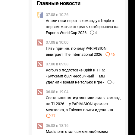
Главные новости
07.08 в 10:26
Аналитики верят в команду s1mple в
первом матче открытых отборочных на
Esports World Cup 2026
4
07.08 в 10:00
Пять причин, почему PARIVISION
выиграет The International 2026
46
07.08 в 09:38
Korb3n о подготовке Spirit к TI15:
«Буткемп был необычный — мы
уделили время не только игре»
6
06.08 в 19:04
Составили пятиугольники силы команд
на TI 2026 — у PARIVISION хромает
менталка, а Falcons почти идеальна
37
06.08 в 18:16
Maelstorm стал самым любимым