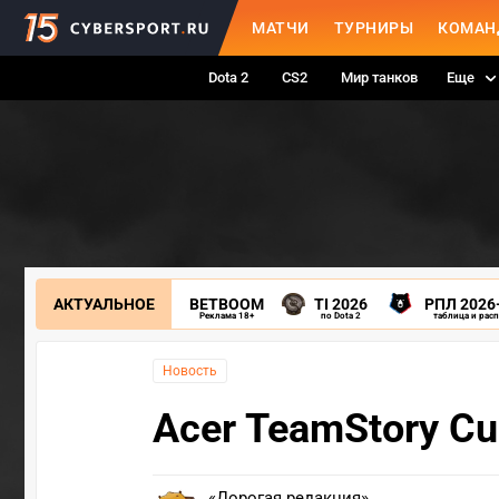
МАТЧИ
ТУРНИРЫ
КОМАН
Dota 2
CS2
Мир танков
Еще
АКТУАЛЬНОЕ
BETBOOM
TI 2026
РПЛ 2026
Реклама 18+
по Dota 2
таблица и рас
Новость
Acer TeamStory Cu
«Дорогая редакция»