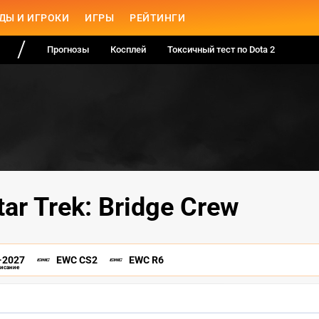
ДЫ И ИГРОКИ
ИГРЫ
РЕЙТИНГИ
Прогнозы
Косплей
Токсичный тест по Dota 2
ar Trek: Bridge Crew
-2027
EWC CS2
EWC R6
писание