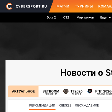
МАТЧИ
ТУРНИРЫ
КОМАН
Dota 2
CS2
Мир танков
Еще
Новости о St
АКТУАЛЬНОЕ
BETBOOM
TI 2026
РПЛ 2026
Реклама 18+
по Dota 2
таблица и рас
РЕКОМЕНДАЦИИ
СВЕЖЕЕ
ОБСУЖДАЕМОЕ