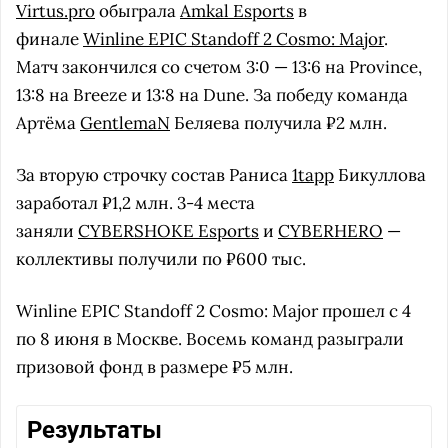
Virtus.pro
обыграла
Amkal Esports
в
финале
Winline EPIC Standoff 2 Cosmo: Major
.
Матч закончился со счетом 3:0 — 13:6 на Province,
13:8 на Breeze и 13:8 на Dune. За победу команда
Артёма
GentlemaN
Беляева получила ₽2 млн.
За вторую строчку состав Раниса
1tapp
Бикуллова
заработал ₽1,2 млн. 3-4 места
заняли
CYBERSHOKE Esports
и
CYBERHERO
—
коллективы получили по ₽600 тыс.
Winline EPIC Standoff 2 Cosmo: Major прошел с 4
по 8 июня в Москве. Восемь команд разыграли
призовой фонд в размере ₽5 млн.
Результаты