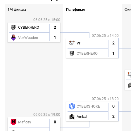
1/4 финала
Полуфинал
Фи
06.06.25 в 15:00
2
CYBERHERO
07.06.25 в 14:00
1
VozWooden
2
VP
1
CYBERHERO
07.06.25 в 18:20
0
CYBERSHOKE
06.06.25 в 19:00
2
Amkal
0
Mafiozy