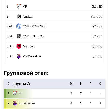
1
VP
$24 111
2
Amkal
$14 466
3-4
CYBERSHOKE
$7 233
3-4
CYBERHERO
$7 233
5-6
Mafiozy
$3 616
5-6
VozWooden
$3 616
Групповой этап:
Группа A
#
M
В
П
О
1
VP
2
2
0
6
2
VozWooden
2
1
1
3