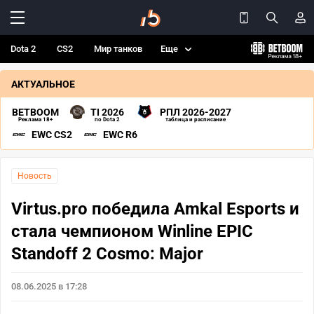
Dota 2
CS2
Мир танков
Еще
АКТУАЛЬНОЕ
BETBOOM
TI 2026
РПЛ 2026-2027
Реклама 18+
по Dota 2
таблица и расписание
EWC CS2
EWC R6
Новость
Virtus.pro победила Amkal Esports и
стала чемпионом Winline EPIC
Standoff 2 Cosmo: Major
08.06.2025 в 17:28