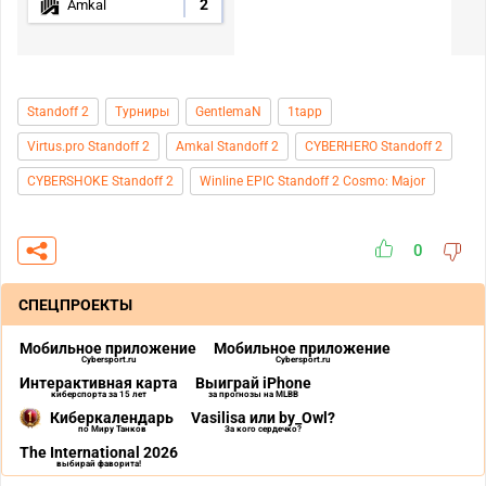
2
Amkal
Standoff 2
Турниры
GentlemaN
1tapp
Virtus.pro Standoff 2
Amkal Standoff 2
CYBERHERO Standoff 2
CYBERSHOKE Standoff 2
Winline EPIC Standoff 2 Cosmo: Major
0
СПЕЦПРОЕКТЫ
Мобильное приложение
Мобильное приложение
Cybersport.ru
Cybersport.ru
Интерактивная карта
Выиграй iPhone
киберспорта за 15 лет
за прогнозы на MLBB
Киберкалендарь
Vasilisa или by_Owl?
по Миру Танков
За кого сердечко?
The International 2026
выбирай фаворита!