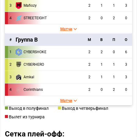
3
Mafiozy
2
1
1
3
4
STREETEIGHT
2
0
2
0
Матчи
Группа B
#
M
В
П
О
1
CYBERSHOKE
2
2
0
6
2
CYBERHERO
2
1
1
3
3
Amkal
2
1
1
3
4
Corinthians
2
0
2
0
Матчи
Выход в полуфинал
Выход в четверьфинал
Вылет из турнира
Сетка плей-офф: