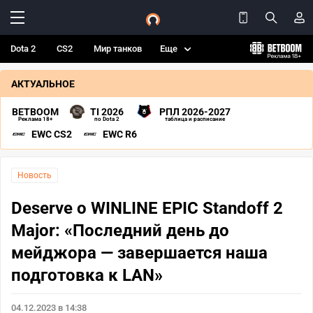
Dota 2
CS2
Мир танков
Еще
АКТУАЛЬНОЕ
BETBOOM
TI 2026
РПЛ 2026-2027
Реклама 18+
по Dota 2
таблица и расписание
EWC CS2
EWC R6
Новость
Deserve о WINLINE EPIC Standoff 2
Major: «Последний день до
мейджора — завершается наша
подготовка к LAN»
04.12.2023 в 14:38