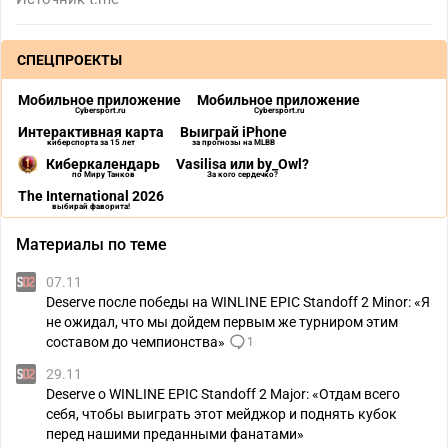
СПЕЦПРОЕКТЫ
Мобильное приложение
Мобильное приложение
Cybersport.ru
Cybersport.ru
Интерактивная карта
Выиграй iPhone
киберспорта за 15 лет
за прогнозы на MLBB
Киберкалендарь
Vasilisa или by_Owl?
по Миру Танков
За кого сердечко?
The International 2026
выбирай фаворита!
Материалы по теме
07.11
Deserve после победы на WINLINE EPIC Standoff 2 Minor: «Я
не ожидал, что мы дойдем первым же турниром этим
составом до чемпионства»
1
29.11
Deserve о WINLINE EPIC Standoff 2 Major: «Отдам всего
себя, чтобы выиграть этот мейджор и поднять кубок
перед нашими преданными фанатами»