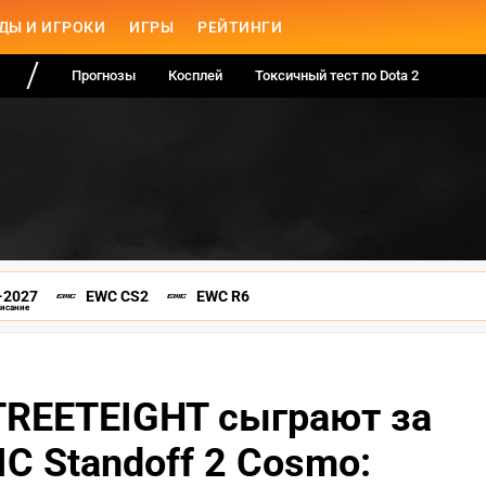
ДЫ И ИГРОКИ
ИГРЫ
РЕЙТИНГИ
Прогнозы
Косплей
Токсичный тест по Dota 2
-2027
EWC CS2
EWC R6
писание
STREETEIGHT сыграют за
IC Standoff 2 Cosmo: