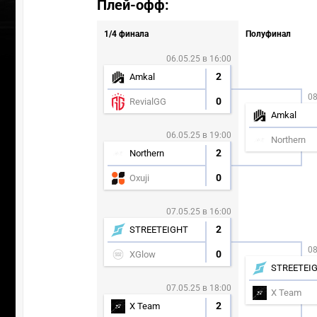
Плей-офф:
1/4 финала
Полуфинал
06.05.25 в 16:00
2
Amkal
08
0
RevialGG
Amkal
06.05.25 в 19:00
Northern
2
Northern
0
Oxuji
07.05.25 в 16:00
2
STREETEIGHT
08
ПЕР
0
XGlow
STREETEI
07.05.25 в 18:00
X Team
2
X Team