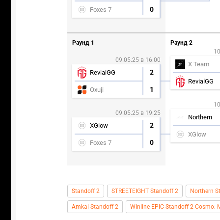
0
Foxes 7
Раунд 1
Раунд 2
10
09.05.25 в 16:00
X Team
2
RevialGG
RevialGG
1
Oxuji
10
09.05.25 в 19:25
Northern
2
XGlow
XGlow
0
Foxes 7
Standoff 2
STREETEIGHT Standoff 2
Northern S
Amkal Standoff 2
Winline EPIC Standoff 2 Cosmo: