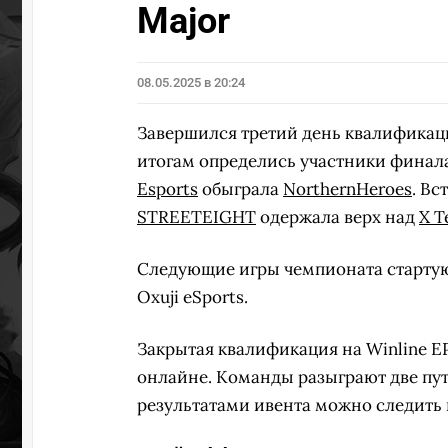
Major
08.05.2025 в 20:24
Завершился третий день квалификац
итогам определись участники финала
Esports
обыграла
NorthernHeroes
. Вс
STREETEIGHT
одержала верх над
X T
Следующие игры чемпионата стартуют 
Oxuji eSports.
Закрытая квалификация на Winline EPI
онлайне. Команды разыграют две пут
результатами ивента можно следить