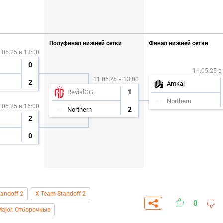
Полуфинал нижней сетки
Финал нижней сетки
.05.25 в 13:00
0
11.05.25 в
11.05.25 в 13:00
2
Amkal
1
RevialGG
Northern
.05.25 в 16:00
2
Northern
2
0
tandoff 2
X Team Standoff 2
0
 Major. Отборочные