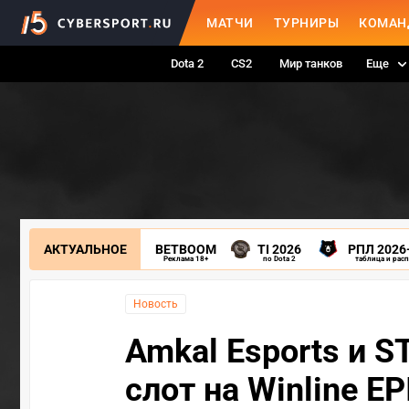
МАТЧИ
ТУРНИРЫ
КОМАН
Dota 2
CS2
Мир танков
Еще
АКТУАЛЬНОЕ
BETBOOM
TI 2026
РПЛ 2026
Реклама 18+
по Dota 2
таблица и рас
Новость
Amkal Esports и 
слот на Winline EP