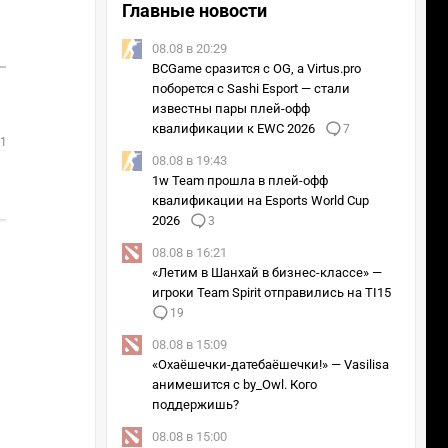
Главные новости
08.08 в 20:29
BCGame сразится с OG, а Virtus.pro
поборется с Sashi Esport — стали
известны пары плей-офф
квалификации к EWC 2026
7
 16:30
08.08 в 19:43
2
1w Team прошла в плей-офф
квалификации на Esports World Cup
1
2026
3
08.08 в 16:21
«Летим в Шанхай в бизнес-классе» —
игроки Team Spirit отправились на TI15
19
08.08 в 15:09
«Охаёшечки-датебаёшечки!» — Vasilisa
анимешится с by_Owl. Кого
поддержишь?
08.08 в 15:00