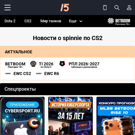
Dota 2
CS2
Мир танков
Еще
Новости о spinnie по CS2
АКТУАЛЬНОЕ
BETBOOM
TI 2026
РПЛ 2026-2027
Реклама 18+
по Dota 2
таблица и расписание
EWC CS2
EWC R6
Спецпроекты
‹
›