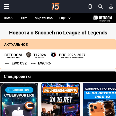
Dota 2
CS2
Мир танков
Еще
Новости о Snoopeh по League of Legends
АКТУАЛЬНОЕ
BETBOOM
TI 2026
РПЛ 2026-2027
Реклама 18+
по Dota 2
таблица и расписание
EWC CS2
EWC R6
Спецпроекты
‹
›