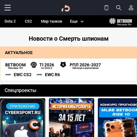
Dota 2
CS2
Мир танков
Еще
Новости о Смерть шпионам
АКТУАЛЬНОЕ
BETBOOM
TI 2026
РПЛ 2026-2027
Реклама 18+
по Dota 2
таблица и расписание
EWC CS2
EWC R6
Спецпроекты
‹
›