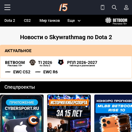
Dota 2
CS2
Мир танков
Еще
Новости о Skywrathmag по Dota 2
АКТУАЛЬНОЕ
BETBOOM
TI 2026
РПЛ 2026-2027
Реклама 18+
по Dota 2
таблица и расписание
EWC CS2
EWC R6
Спецпроекты
‹
›