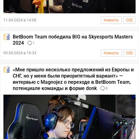
11.04.2024 в 14:08
Новость
CS2
BetBoom Team победила BIG на Skyesports Masters
2024
1
09.04.2024 в 19:33
Новость
CS2
«Мне пришло несколько предложений из Европы и
СНГ, но у меня были приоритетный вариант» —
интервью с Magnojez о переходе в BetBoom Team,
потенциале команды и форме donk
8