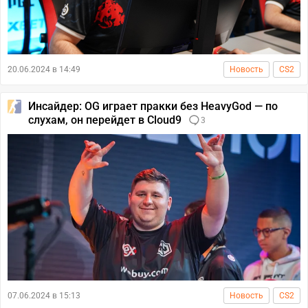
20.06.2024 в 14:49
Новость
CS2
Инсайдер: OG играет пракки без HeavyGod — по
слухам, он перейдет в Cloud9
3
07.06.2024 в 15:13
Новость
CS2