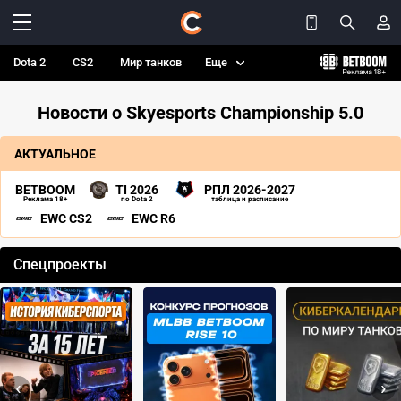
Dota 2
CS2
Мир танков
Еще
Новости о Skyesports Championship 5.0
АКТУАЛЬНОЕ
BETBOOM
TI 2026
РПЛ 2026-2027
Реклама 18+
по Dota 2
таблица и расписание
EWC CS2
EWC R6
Спецпроекты
‹
›