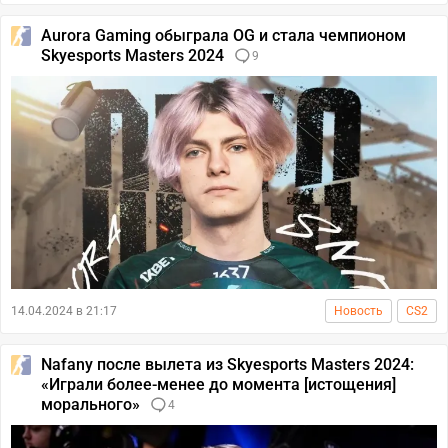
Aurora Gaming обыграла OG и стала чемпионом
Skyesports Masters 2024
9
14.04.2024 в 21:17
Новость
CS2
Nafany после вылета из Skyesports Masters 2024:
«Играли более-менее до момента [истощения]
морального»
4