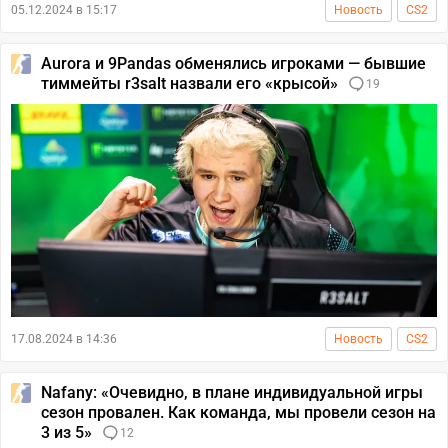
05.12.2024 в 15:17
Новость
CS2
Aurora и 9Pandas обменялись игроками — бывшие
тиммейты r3salt назвали его «крысой»
19
17.08.2024 в 14:36
Новость
CS2
Nafany: «Очевидно, в плане индивидуальной игры
сезон провален. Как команда, мы провели сезон на
3 из 5»
12