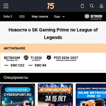
Dota 2
CS2
Мир танков
Еще
Новости о SK Gaming Prime по League of
Legends
АКТУАЛЬНОЕ
BETBOOM
TI 2026
РПЛ 2026-2027
Реклама 18+
по Dota 2
таблица и расписание
EWC CS2
EWC R6
Спецпроекты