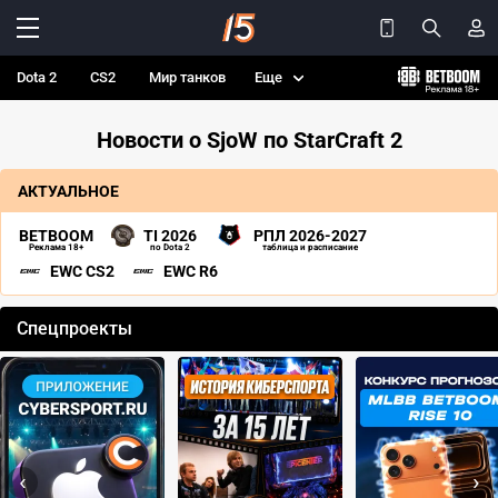
Dota 2
CS2
Мир танков
Еще
Новости о SjoW по StarCraft 2
АКТУАЛЬНОЕ
BETBOOM
TI 2026
РПЛ 2026-2027
Реклама 18+
по Dota 2
таблица и расписание
EWC CS2
EWC R6
Спецпроекты
‹
›