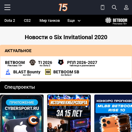
Dota 2
CS2
Мир танков
Еще
Новости о Six Invitational 2020
АКТУАЛЬНОЕ
BETBOOM
TI 2026
РПЛ 2026-2027
Реклама 18+
по Dota 2
таблица и расписание
BLAST Bounty
BETBOOM SB
по CS2
по Dota 2
Спецпроекты
‹
›