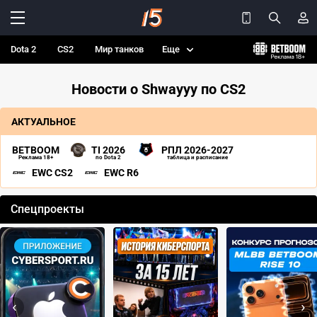
Dota 2
CS2
Мир танков
Еще
Новости о Shwayyy по CS2
АКТУАЛЬНОЕ
BETBOOM
TI 2026
РПЛ 2026-2027
Реклама 18+
по Dota 2
таблица и расписание
EWC CS2
EWC R6
Спецпроекты
‹
›