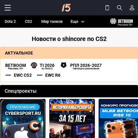
Dota 2
CS2
Мир танков
Еще
Новости о shincore по CS2
АКТУАЛЬНОЕ
BETBOOM
TI 2026
РПЛ 2026-2027
Реклама 18+
по Dota 2
таблица и расписание
EWC CS2
EWC R6
Спецпроекты
‹
›