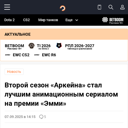
Dota 2
CS2
Мир танков
Еще
АКТУАЛЬНОЕ
BETBOOM
TI 2026
РПЛ 2026-2027
Реклама 18+
по Dota 2
таблица и расписание
EWC CS2
EWC R6
Новость
Второй сезон «Аркейна» стал
лучшим анимационным сериалом
на премии «Эмми»
07.09.2025 в 14:15
5