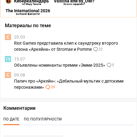
Киберкалендарь
Vasilisa или by_Owl?
по Миру Танков
За кого сердечко?
The International 2026
выбирай фаворита!
Материалы по теме
20.03
Riot Games представила клип к саундтреку второго
сезона «Аркейна» от Stromae и Pomme
22
15.07
Объявлены номинанты премии «Эмми-2025»
5
09.08
Папич про «Аркейн»: «Дебильный мультик с детскими
персонажами»
39
Комментарии
ПО ДАТЕ
ПО ПОПУЛЯРНОСТИ