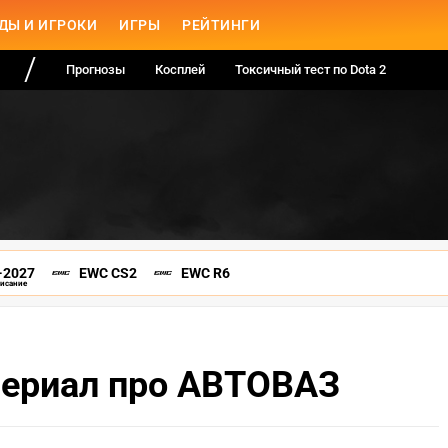
ДЫ И ИГРОКИ
ИГРЫ
РЕЙТИНГИ
Прогнозы
Косплей
Токсичный тест по Dota 2
-2027
EWC CS2
EWC R6
писание
сериал про АВТОВАЗ