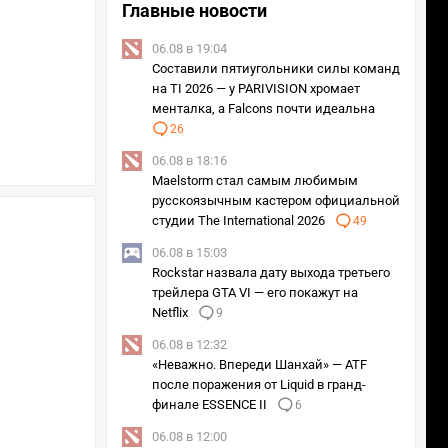
Главные новости
06.08 в 19:04
Составили пятиугольники силы команд
на TI 2026 — у PARIVISION хромает
менталка, а Falcons почти идеальна
26
06.08 в 18:16
Maelstorm стал самым любимым
русскоязычным кастером официальной
студии The International 2026
49
06.08 в 15:03
Rockstar назвала дату выхода третьего
трейлера GTA VI — его покажут на
Netflix
9
06.08 в 12:32
«Неважно. Впереди Шанхай» — ATF
после поражения от Liquid в гранд-
финале ESSENCE II
6
06.08 в 12:00