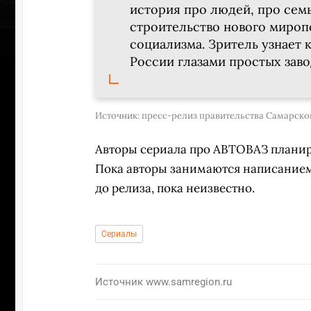
история про людей, про сем
строительство нового миропо
социализма. Зритель узнает
России глазами простых заво
Источник:
пресс-релиз правительства Самарско
Авторы сериала про АВТОВАЗ планиру
Пока авторы занимаются написанием 
до релиза, пока неизвестно.
Сериалы
Источник
www.samregion.ru